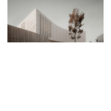
Phone
+44-(0)7855 835425
Email
anacanela.acu@gmail.com