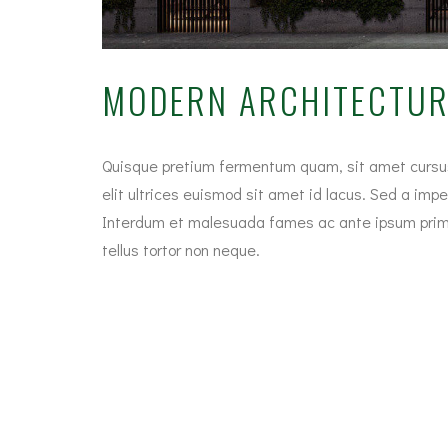
MODERN ARCHITECTUR
Quisque pretium fermentum quam, sit amet cursus an
elit ultrices euismod sit amet id lacus. Sed a impe
Interdum et malesuada fames ac ante ipsum primis 
tellus tortor non neque.
Nulla vitae metus tincidunt, varius nunc quis, port
Etiam commodo diam dolor, at scelerisque sem fini
magna. Maecenas vulputate magna sed nunc pelle