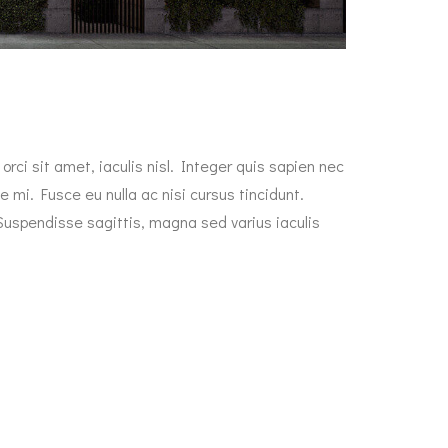
rci sit amet, iaculis nisl. Integer quis sapien nec
e mi. Fusce eu nulla ac nisi cursus tincidunt.
Suspendisse sagittis, magna sed varius iaculis
u. Nunc consequat diam id nisl blandit dignissim.
m eget lectus ac sem luctus hendrerit sed nec