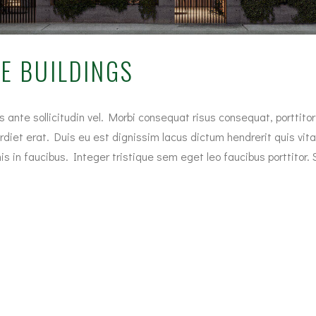
E BUILDINGS
te sollicitudin vel. Morbi consequat risus consequat, porttitor o
rdiet erat. Duis eu est dignissim lacus dictum hendrerit quis vita
in faucibus. Integer tristique sem eget leo faucibus porttitor. 
a nulla. Pellentesque vel dui nec libero auctor pretium id sed arc
bus sit amet. Curabitur id lectus eget purus finibus laoreet. Na
ntesque, in consectetur nisi condimentum.